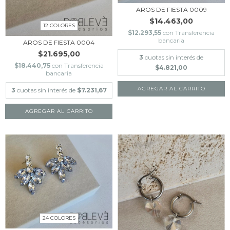
AROS DE FIESTA 0009
$14.463,00
12 COLORES
$12.293,55
con
Transferencia
bancaria
AROS DE FIESTA 0004
$21.695,00
3
cuotas sin interés de
$18.440,75
con
Transferencia
$4.821,00
bancaria
AGREGAR AL CARRITO
3
cuotas sin interés de
$7.231,67
AGREGAR AL CARRITO
24 COLORES