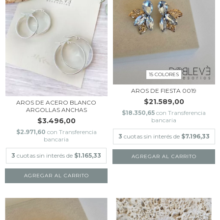
15 COLORES
AROS DE FIESTA 0019
$21.589,00
AROS DE ACERO BLANCO
ARGOLLAS ANCHAS
$18.350,65
con
Transferencia
bancaria
$3.496,00
$2.971,60
con
Transferencia
3
cuotas sin interés de
$7.196,33
bancaria
3
cuotas sin interés de
$1.165,33
AGREGAR AL CARRITO
AGREGAR AL CARRITO