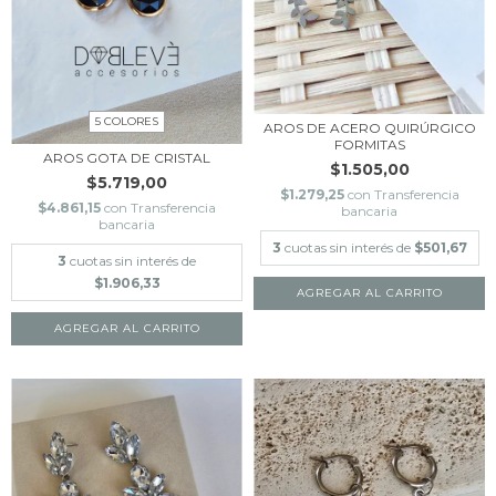
5 COLORES
AROS DE ACERO QUIRÚRGICO
FORMITAS
AROS GOTA DE CRISTAL
$1.505,00
$5.719,00
$1.279,25
con
Transferencia
$4.861,15
con
Transferencia
bancaria
bancaria
3
cuotas sin interés de
$501,67
3
cuotas sin interés de
$1.906,33
AGREGAR AL CARRITO
AGREGAR AL CARRITO