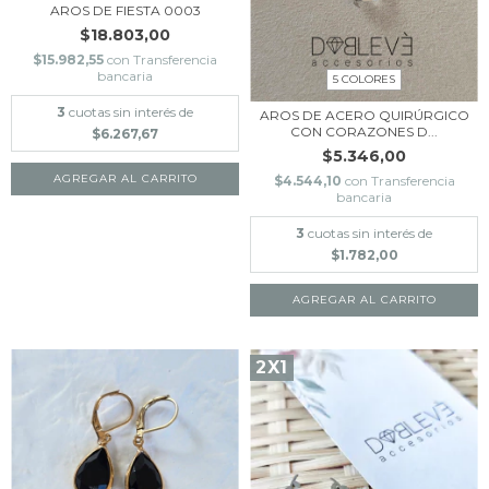
AROS DE FIESTA 0003
$18.803,00
$15.982,55
con
Transferencia
bancaria
5 COLORES
3
cuotas sin interés de
AROS DE ACERO QUIRÚRGICO
CON CORAZONES D...
$6.267,67
$5.346,00
AGREGAR AL CARRITO
$4.544,10
con
Transferencia
bancaria
3
cuotas sin interés de
$1.782,00
AGREGAR AL CARRITO
2X1