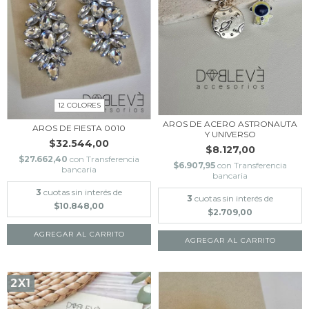
12 COLORES
AROS DE ACERO ASTRONAUTA
AROS DE FIESTA 0010
Y UNIVERSO
$32.544,00
$8.127,00
$27.662,40
con
Transferencia
$6.907,95
con
Transferencia
bancaria
bancaria
3
cuotas sin interés de
3
cuotas sin interés de
$10.848,00
$2.709,00
AGREGAR AL CARRITO
2X1