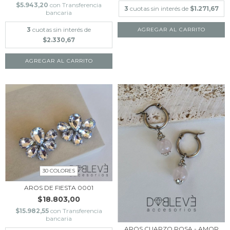
$5.943,20
con
Transferencia
3
cuotas sin interés de
$1.271,67
bancaria
3
cuotas sin interés de
AGREGAR AL CARRITO
$2.330,67
30 COLORES
AROS DE FIESTA 0001
$18.803,00
$15.982,55
con
Transferencia
bancaria
AROS CUARZO ROSA - AMOR