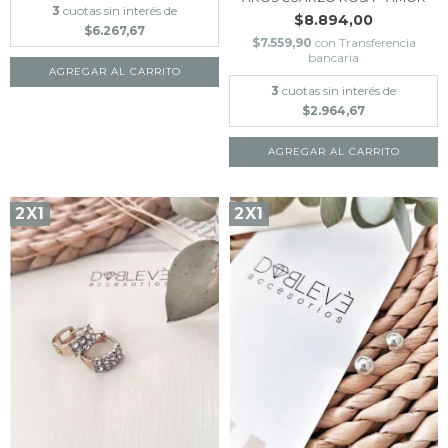
3
cuotas sin interés de
$8.894,00
$6.267,67
$7.559,90
con
Transferencia
bancaria
AGREGAR AL CARRITO
3
cuotas sin interés de
$2.964,67
2X1
2X1