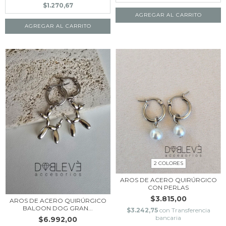
$1.270,67
AGREGAR AL CARRITO
2 COLORES
AROS DE ACERO QUIRÚRGICO
CON PERLAS
$3.815,00
AROS DE ACERO QUIRÚRGICO
BALOON DOG GRAN...
$3.242,75
con
Transferencia
bancaria
$6.992,00