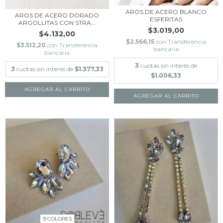
AROS DE ACERO BLANCO
AROS DE ACERO DORADO
ESFERITAS
ARGOLLITAS CON STRA...
$3.019,00
$4.132,00
$2.566,15
con
Transferencia
$3.512,20
con
Transferencia
bancaria
bancaria
3
cuotas sin interés de
3
cuotas sin interés de
$1.377,33
$1.006,33
9 COLORES