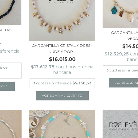
LITAS
GARGANTILLA
VER
0
GARGANTILLA CRISTAL Y DIJES -
$14.5
sferencia
NUDE Y DOR...
$12.329,25
con
$16.015,00
banc
$13.612,75
con
Transferencia
és de
3
cuotas sin inter
bancaria
3
cuotas sin interés de
$5.338,33