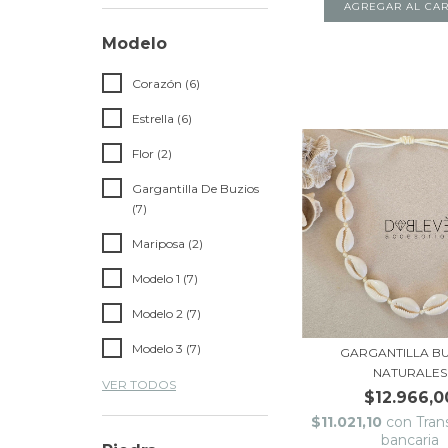
AGREGAR AL CAR
Modelo
Corazón (6)
Estrella (6)
Flor (2)
Gargantilla De Buzios
(7)
Mariposa (2)
Modelo 1 (7)
Modelo 2 (7)
Modelo 3 (7)
GARGANTILLA B
NATURALES
VER TODOS
$12.966,0
$11.021,10
con
Tran
bancaria