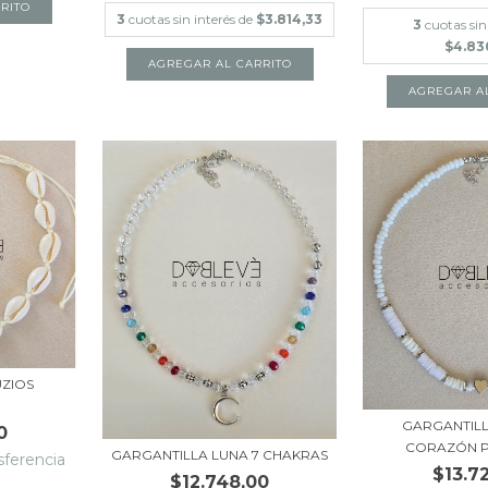
RITO
3
cuotas sin interés de
$3.814,33
3
cuotas sin
$4.83
AGREGAR AL CARRITO
UZIOS
GARGANTIL
0
CORAZÓN 
GARGANTILLA LUNA 7 CHAKRAS
sferencia
$13.7
$12.748,00