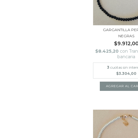
GARGANTILLA PER
NEGRAS
$9.912,0
$8.425,20
con
Tran
bancaria
3
cuotas sin inter
$3.304,00