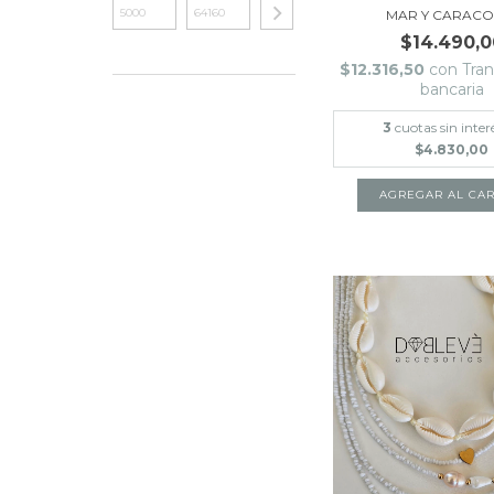
MAR Y CARACO
$14.490,0
$12.316,50
con
Tran
bancaria
3
cuotas sin inter
$4.830,00
AGREGAR AL CAR