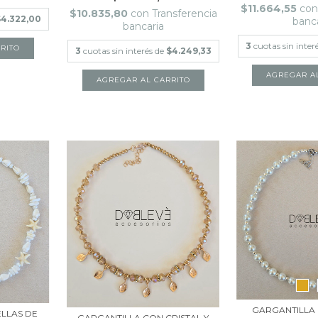
$11.664,55
con
$10.835,80
con
Transferencia
$4.322,00
banc
bancaria
3
cuotas sin inter
3
cuotas sin interés de
$4.249,33
GARGANTILLA 
LLAS DE
GARGANTILLA CON CRISTAL Y