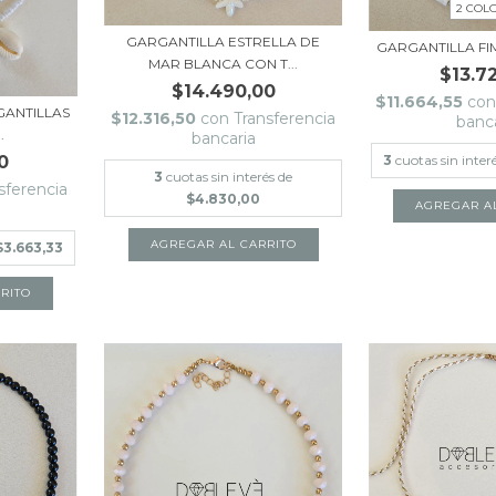
2 COL
GARGANTILLA ESTRELLA DE
GARGANTILLA FI
MAR BLANCA CON T...
$13.7
$14.490,00
$11.664,55
con
GANTILLAS
$12.316,50
con
Transferencia
banc
.
bancaria
0
3
cuotas sin inter
3
cuotas sin interés de
sferencia
$4.830,00
AGREGAR A
$3.663,33
RITO