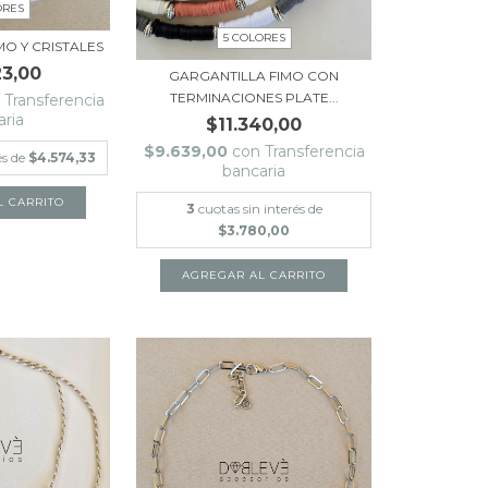
ORES
5 COLORES
MO Y CRISTALES
23,00
GARGANTILLA FIMO CON
TERMINACIONES PLATE...
Transferencia
aria
$11.340,00
$9.639,00
con
Transferencia
és de
$4.574,33
bancaria
L CARRITO
3
cuotas sin interés de
$3.780,00
AGREGAR AL CARRITO