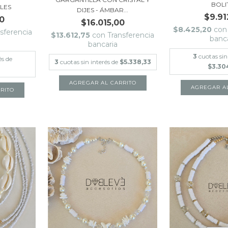
BOLI
LES
DIJES - ÁMBAR...
$9.91
0
$16.015,00
$8.425,20
con
sferencia
$13.612,75
con
Transferencia
banc
bancaria
3
cuotas sin
és de
3
cuotas sin interés de
$5.338,33
$3.30
AGREGAR A
RITO