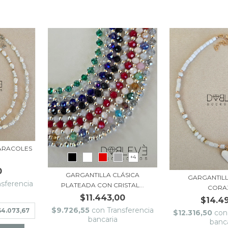
ARACOLES
+4
0
GARGANTILLA CLÁSICA
GARGANTIL
nsferencia
PLATEADA CON CRISTAL...
CORA
$11.443,00
$14.4
$9.726,55
con
Transferencia
$4.073,67
$12.316,50
con
bancaria
banc