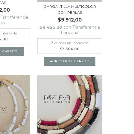
TAS
GARGANTILLA MULTICOLOR
2,00
CON PERLAS
Transferencia
$9.912,00
aria
$8.425,20
con
Transferencia
bancaria
 interés de
4,00
3
cuotas sin interés de
$3.304,00
L CARRITO
AGREGAR AL CARRITO