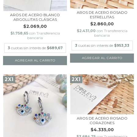
AROS DE ACERO ROSADO
AROS DE ACERO BLANCO
ESTRELLITAS
ARGOLLITAS CLÁSICAS
$2.860,00
$2.069,00
$2.431,00
con
Transferencia
$1.758,65
con
Transferencia
bancaria
bancaria
3
cuotas sin interés de
$953,33
3
cuotas sin interés de
$689,67
AGREGAR AL CARRITO
2X1
2X1
AROS DE ACERO ROSADO
CORAZONES
$4.335,00
$3.684,75
con
Transferencia