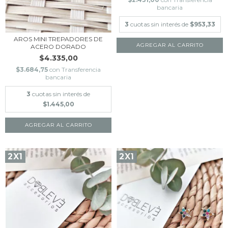
bancaria
3
cuotas sin interés de
$953,33
AROS MINI TREPADORES DE
ACERO DORADO
$4.335,00
$3.684,75
con
Transferencia
bancaria
3
cuotas sin interés de
$1.445,00
AGREGAR AL CARRITO
2X1
2X1