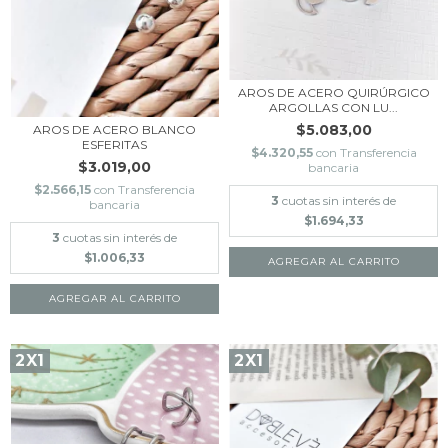
AROS DE ACERO QUIRÚRGICO
ARGOLLAS CON LU...
$5.083,00
AROS DE ACERO BLANCO
ESFERITAS
$4.320,55
con
Transferencia
$3.019,00
bancaria
$2.566,15
con
Transferencia
3
cuotas sin interés de
bancaria
$1.694,33
3
cuotas sin interés de
$1.006,33
2X1
2X1