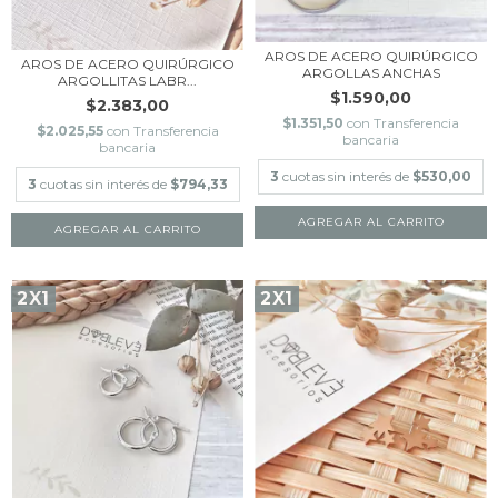
AROS DE ACERO QUIRÚRGICO
AROS DE ACERO QUIRÚRGICO
ARGOLLAS ANCHAS
ARGOLLITAS LABR...
$1.590,00
$2.383,00
$1.351,50
con
Transferencia
$2.025,55
con
Transferencia
bancaria
bancaria
3
cuotas sin interés de
$530,00
3
cuotas sin interés de
$794,33
AGREGAR AL CARRITO
2X1
2X1