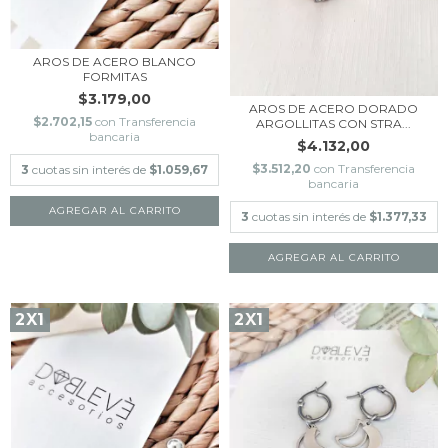
AROS DE ACERO BLANCO
FORMITAS
$3.179,00
AROS DE ACERO DORADO
$2.702,15
con
Transferencia
ARGOLLITAS CON STRA...
bancaria
$4.132,00
$3.512,20
con
Transferencia
3
cuotas sin interés de
$1.059,67
bancaria
AGREGAR AL CARRITO
3
cuotas sin interés de
$1.377,33
2X1
2X1