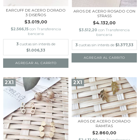
EARCUFF DE ACERO DORADO
AROS DE ACERO ROSADO CON
3 DISEÑOS
STRASS
$3.019,00
$4.132,00
$2.566,15
con
Transferencia
$3.512,20
con
Transferencia
bancaria
bancaria
3
cuotas sin interés de
3
cuotas sin interés de
$1.377,33
$1.006,33
AGREGAR AL CARRITO
2X1
2X1
AROS DE ACERO DORADO
RAMITAS
$2.860,00
$2.431,00
con
Transferencia