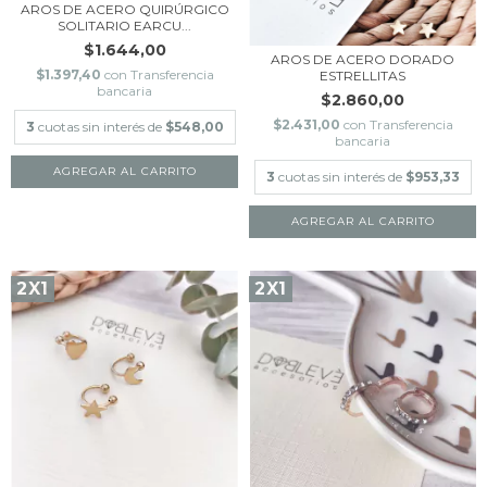
AROS DE ACERO QUIRÚRGICO
SOLITARIO EARCU...
$1.644,00
AROS DE ACERO DORADO
$1.397,40
con
Transferencia
ESTRELLITAS
bancaria
$2.860,00
$2.431,00
con
Transferencia
3
cuotas sin interés de
$548,00
bancaria
3
cuotas sin interés de
$953,33
2X1
2X1