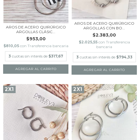
AROS DE ACERO QUIRÚRGICO
AROS DE ACERO QUIRÚRGICO
ARGOLLAS CON BO...
ARGOLLAS CLÁSIC...
$2.383,00
$953,00
$2.025,55
con
Transferencia
$810,05
con
Transferencia bancaria
bancaria
3
cuotas sin interés de
$317,67
3
cuotas sin interés de
$794,33
AGREGAR AL CARRITO
AGREGAR AL CARRITO
2X1
2X1