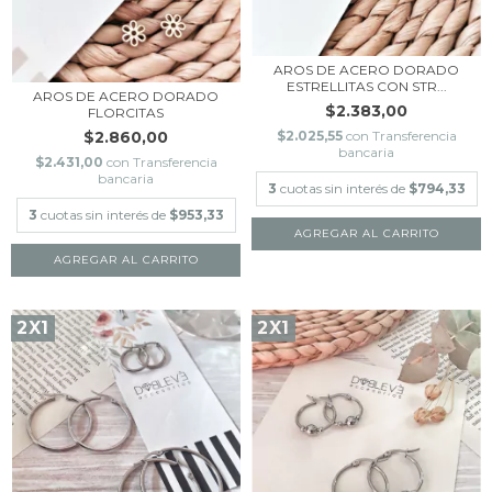
AROS DE ACERO DORADO
ESTRELLITAS CON STR...
AROS DE ACERO DORADO
$2.383,00
FLORCITAS
$2.025,55
con
Transferencia
$2.860,00
bancaria
$2.431,00
con
Transferencia
bancaria
3
cuotas sin interés de
$794,33
3
cuotas sin interés de
$953,33
2X1
2X1