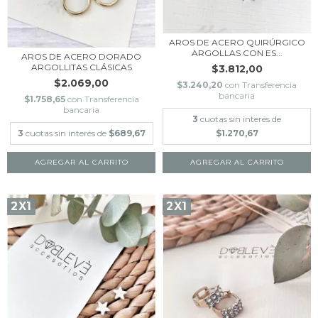
AROS DE ACERO QUIRÚRGICO
ARGOLLAS CON ES...
AROS DE ACERO DORADO
ARGOLLITAS CLÁSICAS
$3.812,00
$2.069,00
$3.240,20
con
Transferencia
bancaria
$1.758,65
con
Transferencia
bancaria
3
cuotas sin interés de
3
cuotas sin interés de
$689,67
$1.270,67
AGREGAR AL CARRITO
2X1
2X1