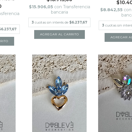
$10.4
0
$15.906,05
con
Transferencia
$8.842,55
con
bancaria
nsferencia
banc
3
cuotas sin interés de
$6.237,67
3
cuotas sin inter
$6.237,67
AGREGAR A