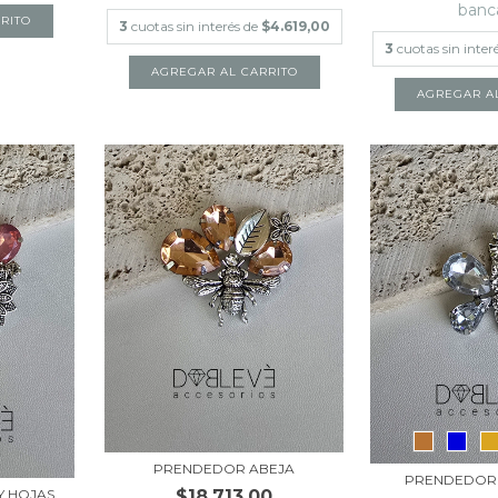
banc
3
cuotas sin interés de
$4.619,00
3
cuotas sin inter
PRENDEDOR ABEJA
PRENDEDOR
$18.713,00
Y HOJAS