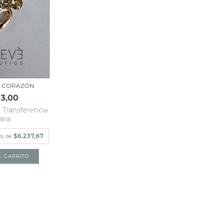
 CORAZÓN
13,00
n
Transferencia
aria
és de
$6.237,67