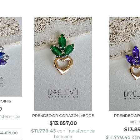
OIRIS
0
PRENDEDOR CORAZÓN VERDE
PRENDEDOR
nsferencia
VIOL
$13.857,00
$13.8
$11.778,45
con
Transferencia
$4.619,00
bancaria
$11.778,45
co