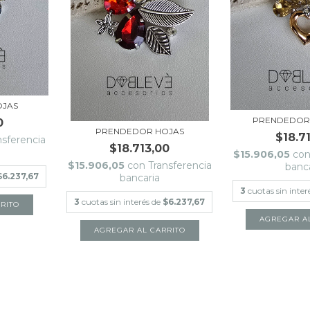
OJAS
PRENDEDOR
0
PRENDEDOR HOJAS
$18.7
nsferencia
$18.713,00
$15.906,05
co
$15.906,05
con
Transferencia
banc
$6.237,67
bancaria
3
cuotas sin inter
3
cuotas sin interés de
$6.237,67