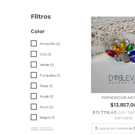
Filtros
Color
Amarillo (2)
Gris (1)
Verde (1)
Turquesa (1)
Rosa (1)
Nude (1)
PRENDEDOR ARC
$13.857,0
Azul (2)
$11.778,45
con
Tra
Negro (1)
bancaria
VER TODOS
3
cuotas sin interés de