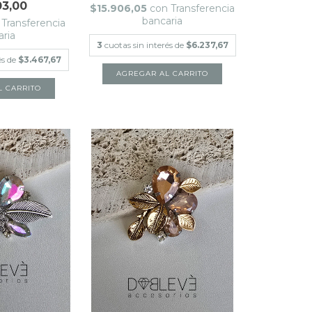
03,00
$15.906,05
con
Transferencia
bancaria
Transferencia
aria
3
cuotas sin interés de
$6.237,67
és de
$3.467,67
L CARRITO