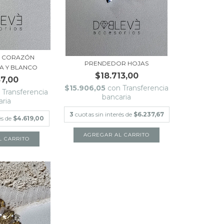
 CORAZÓN
PRENDEDOR HOJAS
SA Y BLANCO
$18.713,00
57,00
$15.906,05
con
Transferencia
n
Transferencia
bancaria
aria
3
cuotas sin interés de
$6.237,67
és de
$4.619,00