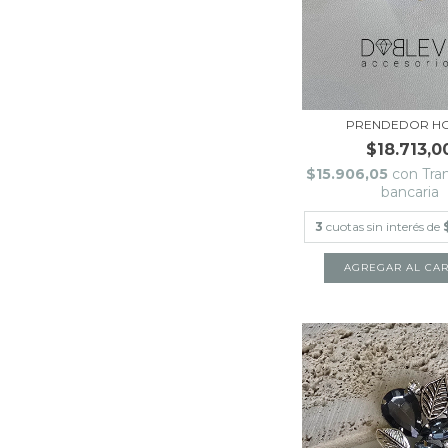
PRENDEDOR H
$18.713,0
$15.906,05
con
Tra
bancaria
3
cuotas sin interés de