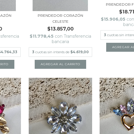
PRENDEDOR F
$18.7
RAZÓN
PRENDEDOR CORAZÓN
$15.906,05
co
CELESTE
banc
0
$13.857,00
3
cuotas sin inter
nsferencia
$11.778,45
con
Transferencia
bancaria
$4.764,33
3
cuotas sin interés de
$4.619,00