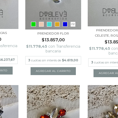
+12
PRENDEDOR
OJAS
PRENDEDOR FLOR
CELESTE, RO
0
$13.857,00
$13.8
nsferencia
$11.778,45
con
Transferencia
$11.778,45
co
bancaria
banc
$6.237,67
3
cuotas sin interés de
$4.619,00
3
cuotas sin inter
AGREGAR AL CARRITO