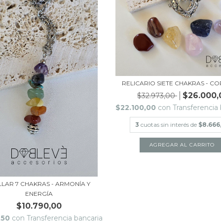
RELICARIO SIETE CHAKRAS - C
$26.000,
$32.973,00
$22.100,00
con
Transferencia 
3
cuotas sin interés de
$8.666
LAR 7 CHAKRAS - ARMONÍA Y
ENERGÍA
$10.790,00
,50
con
Transferencia bancaria