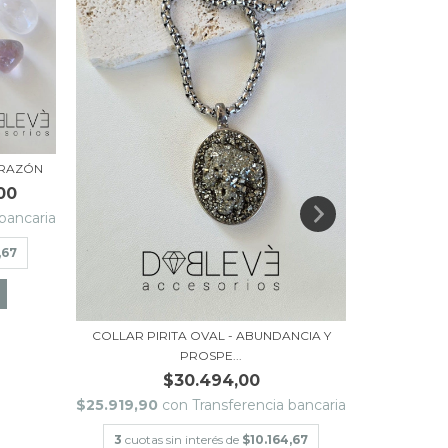
ORAZÓN
00
bancaria
,67
COLLAR COR
COLLAR PIRITA OVAL - ABUNDANCIA Y
PROSPE...
$30.494,00
$31.323,3
$25.919,90
con
Transferencia bancaria
3
cuotas
3
cuotas sin interés de
$10.164,67