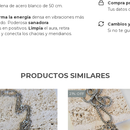
Compra p
dena de acero blanco de 50 cm.
Tus datos 
orma la energía
densa en vibraciones más
iedo. Poderosa
sanadora
Cambios y
en positivos.
Limpia
el aura, retira
Si no te gu
a
y conecta los chacras y meridianos.
PRODUCTOS SIMILARES
21
%
OFF