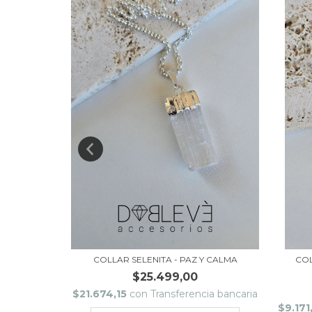
EGRA -
COLLAR SELENITA - PAZ Y CALMA
COL
..
$25.499,00
$21.674,15
con
Transferencia bancaria
cia bancaria
$9.171