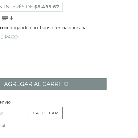
N INTERÉS DE
$8.499,67
ento
pagando con Transferencia bancaria
DE PAGO
l CP:
CAMBIAR CP
envío
CALCULAR
tal