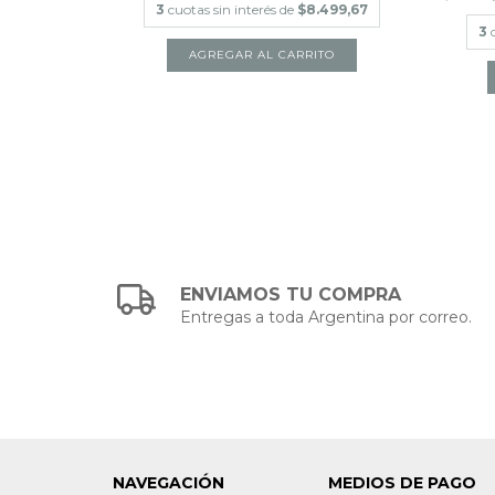
3
cuotas sin interés de
$8.499,67
.814,33
3
ENVIAMOS TU COMPRA
Entregas a toda Argentina por correo.
NAVEGACIÓN
MEDIOS DE PAGO