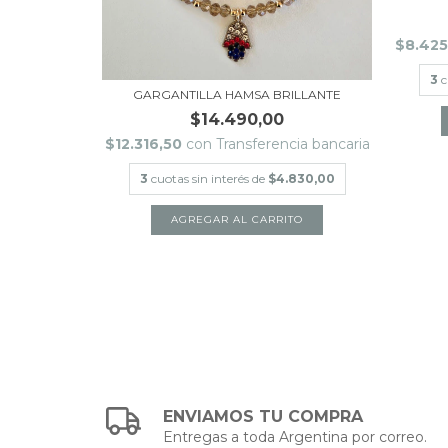
cia bancaria
$8.42
304,00
3
c
GARGANTILLA HAMSA BRILLANTE
$14.490,00
TO
$12.316,50
con
Transferencia bancaria
3
cuotas sin interés de
$4.830,00
ENVIAMOS TU COMPRA
Entregas a toda Argentina por correo.