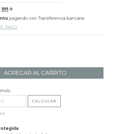
ento
pagando con Transferencia bancaria
DE PAGO
l CP:
CAMBIAR CP
envío
CALCULAR
tal
rotegida