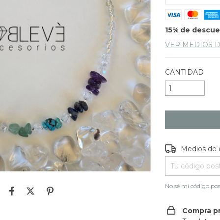
15% de descu
VER MEDIOS 
CANTIDAD
Entregas para e
Medios de 
No sé mi código pos
Compra p