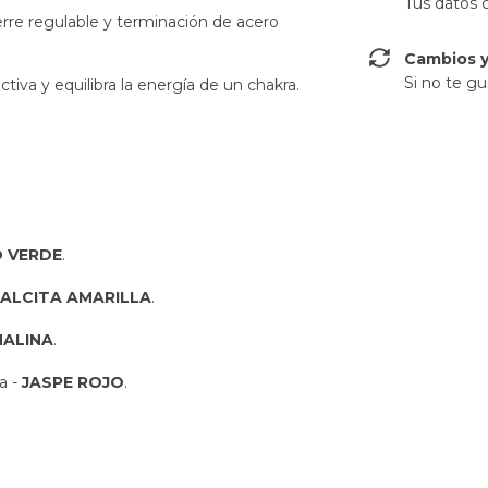
Tus datos 
Cierre regulable y terminación de acero
Cambios y
Si no te gu
ctiva y equilibra la energía de un chakra.
 VERDE
.
ALCITA AMARILLA
.
ALINA
.
a -
JASPE ROJO
.