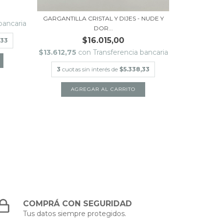
GARGANTILLA CRISTAL Y DIJES - NUDE Y
bancaria
$13.612,7
DOR...
$16.015,00
,33
3
cuota
$13.612,75
con
Transferencia bancaria
3
cuotas sin interés de
$5.338,33
COMPRÁ CON SEGURIDAD
Tus datos siempre protegidos.