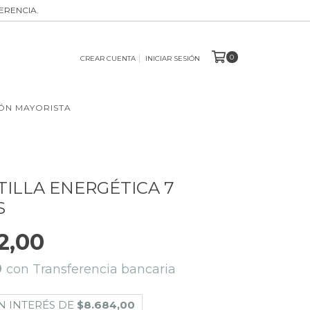
ERENCIA.
0
CREAR CUENTA
INICIAR SESIÓN
ÓN MAYORISTA
ILLA ENERGÉTICA 7
S
2,00
0
con
Transferencia bancaria
N INTERÉS DE
$8.684,00