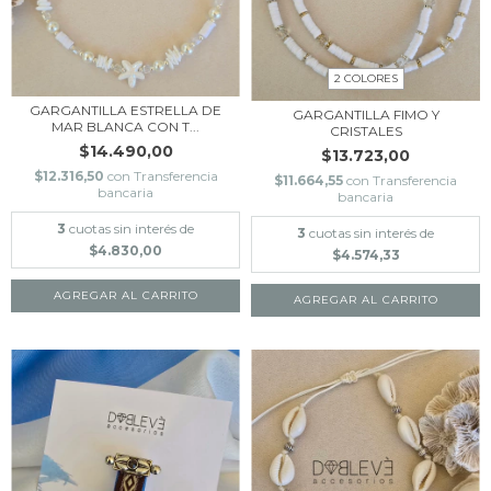
2 COLORES
GARGANTILLA ESTRELLA DE
GARGANTILLA FIMO Y
MAR BLANCA CON T...
CRISTALES
$14.490,00
$13.723,00
$12.316,50
con
Transferencia
$11.664,55
con
Transferencia
bancaria
bancaria
3
cuotas sin interés de
3
cuotas sin interés de
$4.830,00
$4.574,33
AGREGAR AL CARRITO