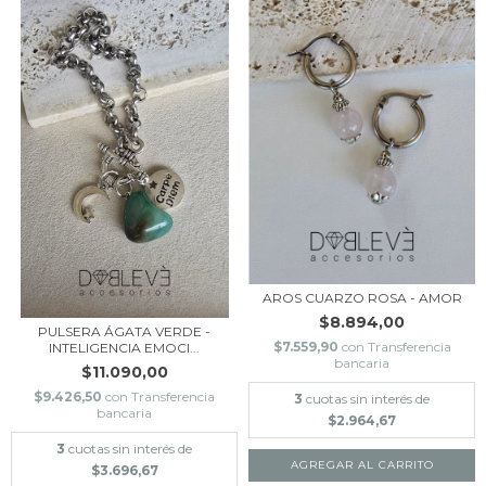
AROS CUARZO ROSA - AMOR
$8.894,00
PULSERA ÁGATA VERDE -
$7.559,90
con
Transferencia
INTELIGENCIA EMOCI...
bancaria
$11.090,00
$9.426,50
con
Transferencia
3
cuotas sin interés de
bancaria
$2.964,67
3
cuotas sin interés de
$3.696,67