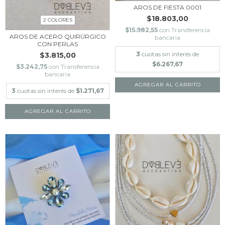
AROS DE FIESTA 0001
$18.803,00
2 COLORES
$15.982,55
con
Transferencia
AROS DE ACERO QUIRÚRGICO
bancaria
CON PERLAS
3
cuotas sin interés de
$3.815,00
$6.267,67
$3.242,75
con
Transferencia
bancaria
AGREGAR AL CARRITO
3
cuotas sin interés de
$1.271,67
AGREGAR AL CARRITO