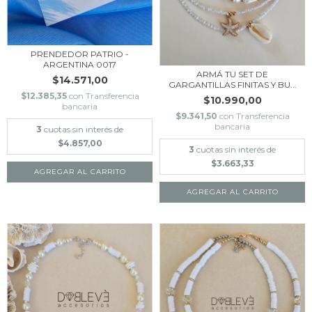
PRENDEDOR PATRIO -
ARGENTINA 0017
ARMÁ TU SET DE
$14.571,00
GARGANTILLAS FINITAS Y BU...
$12.385,35
con
Transferencia
$10.990,00
bancaria
$9.341,50
con
Transferencia
bancaria
3
cuotas sin interés de
$4.857,00
3
cuotas sin interés de
$3.663,33
AGREGAR AL CARRITO