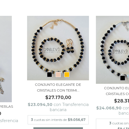
CONJUNTO ELEGANTE DE
CONJUNTO E
CRISTALES CON TERMI...
CRISTALES C
$27.170,00
$28.3
$23.094,50
con
Transferencia
PERLAS
$24.066,90
co
bancaria
banc
0
3
cuotas sin interés de
$9.056,67
sferencia
3
cuotas sin
$9.43