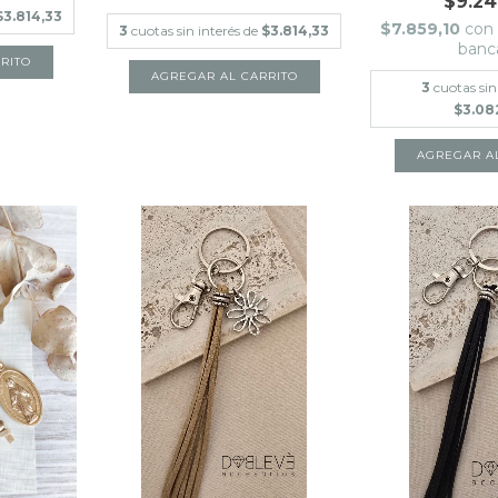
$9.24
$3.814,33
$7.859,10
con
3
cuotas sin interés de
$3.814,33
banc
3
cuotas sin
$3.08
AGREGAR A