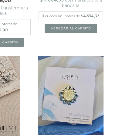
$11.664,55
con
Transferencia
6,00
bancaria
Transferencia
aria
3
cuotas sin interés de
$4.574,33
 interés de
2,00
L CARRITO