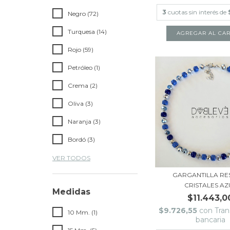
3
cuotas sin interés de
Negro (72)
Turquesa (14)
Rojo (59)
Petróleo (1)
Crema (2)
Oliva (3)
Naranja (3)
Bordó (3)
VER TODOS
GARGANTILLA RES
CRISTALES AZ
Medidas
$11.443,0
$9.726,55
con
Tran
10 Mm. (1)
bancaria