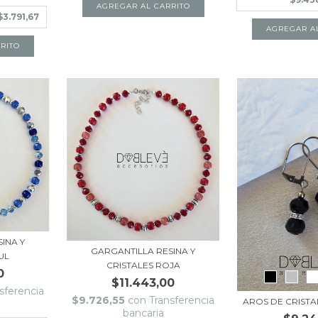
AGREGAR AL CARRITO
$3.791,67
AGREGAR A
INA Y
GARGANTILLA RESINA Y
UL
CRISTALES ROJA
0
$11.443,00
sferencia
$9.726,55
con
Transferencia
AROS DE CRISTA
bancaria