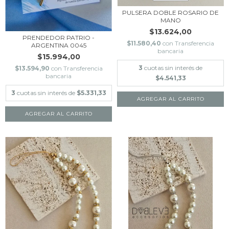
PULSERA DOBLE ROSARIO DE
MANO
$13.624,00
PRENDEDOR PATRIO -
$11.580,40
con
Transferencia
ARGENTINA 0045
bancaria
$15.994,00
3
cuotas sin interés de
$13.594,90
con
Transferencia
bancaria
$4.541,33
3
cuotas sin interés de
$5.331,33
AGREGAR AL CARRITO