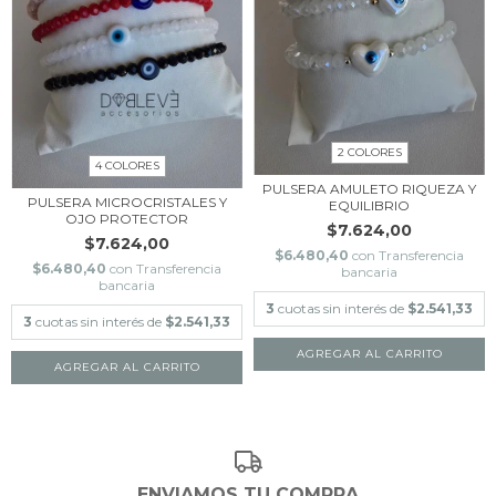
2 COLORES
4 COLORES
PULSERA AMULETO RIQUEZA Y
PULSERA MICROCRISTALES Y
EQUILIBRIO
OJO PROTECTOR
$7.624,00
$7.624,00
$6.480,40
con
Transferencia
$6.480,40
con
Transferencia
bancaria
bancaria
3
cuotas sin interés de
$2.541,33
3
cuotas sin interés de
$2.541,33
AGREGAR AL CARRITO
AGREGAR AL CARRITO
ENVIAMOS TU COMPRA